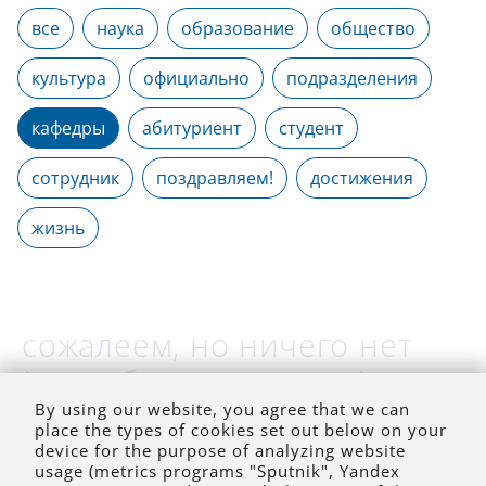
все
наука
образование
общество
культура
официально
подразделения
кафедры
абитуриент
студент
сотрудник
поздравляем!
достижения
жизнь
сожалеем, но ничего нет
(на выбранное время)
By using our website, you agree that we can
place the types of cookies set out below on your
device for the purpose of analyzing website
usage (metrics programs "Sputnik", Yandex