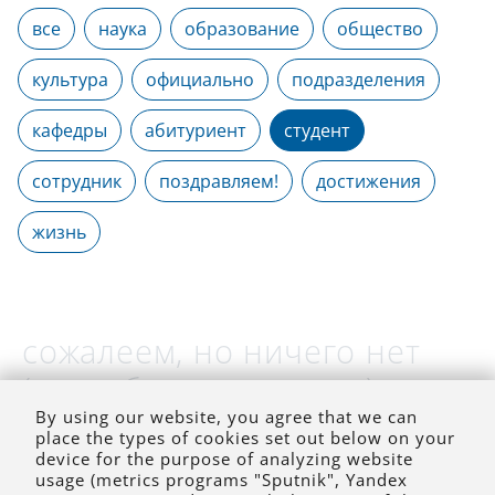
все
наука
образование
общество
культура
официально
подразделения
кафедры
абитуриент
студент
сотрудник
поздравляем!
достижения
жизнь
сожалеем, но ничего нет
(на выбранное время)
By using our website, you agree that we can
place the types of cookies set out below on your
device for the purpose of analyzing website
usage (metrics programs "Sputnik", Yandex