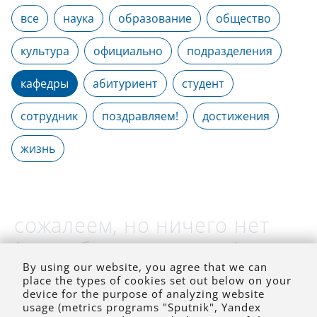
все
наука
образование
общество
культура
официально
подразделения
кафедры
абитуриент
студент
сотрудник
поздравляем!
достижения
жизнь
сожалеем, но ничего нет
(на выбранное время)
By using our website, you agree that we can
place the types of cookies set out below on your
device for the purpose of analyzing website
usage (metrics programs "Sputnik", Yandex