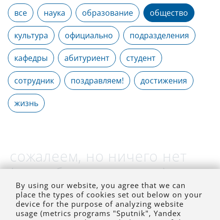
все
наука
образование
общество
культура
официально
подразделения
кафедры
абитуриент
студент
сотрудник
поздравляем!
достижения
жизнь
сожалеем, но ничего нет
(на выбранное время)
By using our website, you agree that we can
place the types of cookies set out below on your
device for the purpose of analyzing website
usage (metrics programs "Sputnik", Yandex