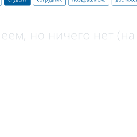
еем, но ничего нет (н