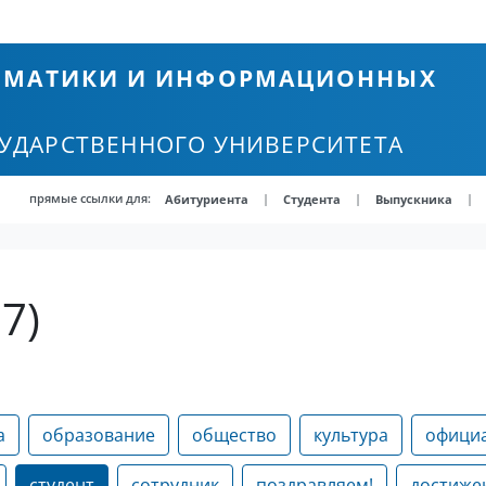
ТЕМАТИКИ И ИНФОРМАЦИОННЫХ
СУДАРСТВЕННОГО УНИВЕРСИТЕТА
прямые ссылки для:
|
|
|
Абитуриента
Студента
Выпускника
7)
а
образование
общество
культура
офици
студент
сотрудник
поздравляем!
достиже