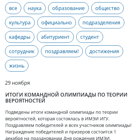
все
наука
образование
общество
культура
официально
подразделения
кафедры
абитуриент
студент
сотрудник
поздравляем!
достижения
жизнь
29 ноября
ИТОГИ КОМАНДНОЙ ОЛИМПИАДЫ ПО ТЕОРИИ
ВЕРОЯТНОСТЕЙ
Подведены итоги командной олимпиады по теории
вероятностей, которая состоялась в ИМЭИ ИГУ.
Поздравляем победителей и всех участников олимпиады!
Награждение победителей и призеров состоится 1
декабря на праздновании Дня рождения ИМЭИ.