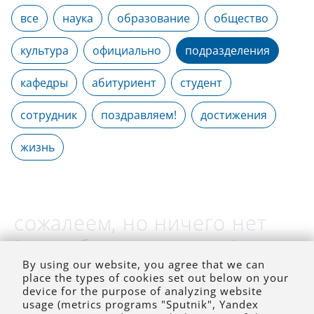
все
наука
образование
общество
культура
официально
подразделения
кафедры
абитуриент
студент
сотрудник
поздравляем!
достижения
жизнь
сожалеем, но ничего нет
(на выбранное время)
By using our website, you agree that we can
place the types of cookies set out below on your
device for the purpose of analyzing website
usage (metrics programs "Sputnik", Yandex