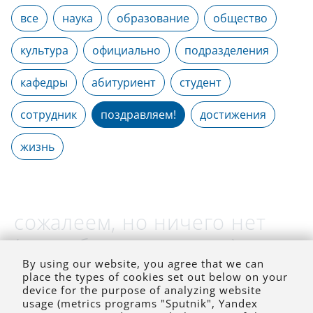
все
наука
образование
общество
культура
официально
подразделения
кафедры
абитуриент
студент
сотрудник
поздравляем!
достижения
жизнь
сожалеем, но ничего нет
(на выбранное время)
By using our website, you agree that we can
place the types of cookies set out below on your
device for the purpose of analyzing website
usage (metrics programs "Sputnik", Yandex