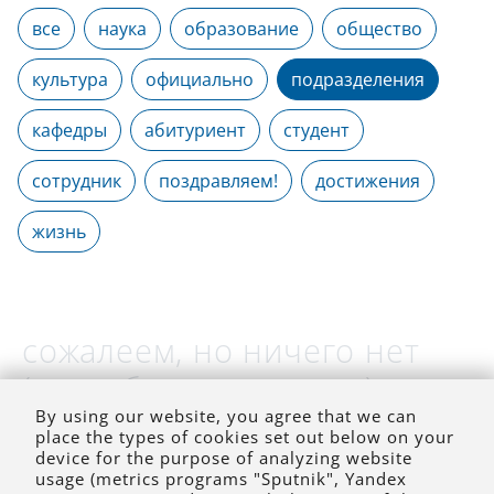
все
наука
образование
общество
культура
официально
подразделения
кафедры
абитуриент
студент
сотрудник
поздравляем!
достижения
жизнь
сожалеем, но ничего нет
(на выбранное время)
By using our website, you agree that we can
place the types of cookies set out below on your
device for the purpose of analyzing website
usage (metrics programs "Sputnik", Yandex