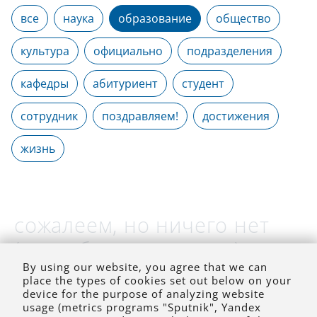
все
наука
образование
общество
культура
официально
подразделения
кафедры
абитуриент
студент
сотрудник
поздравляем!
достижения
жизнь
сожалеем, но ничего нет
(на выбранное время)
By using our website, you agree that we can
place the types of cookies set out below on your
device for the purpose of analyzing website
usage (metrics programs "Sputnik", Yandex