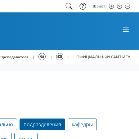
Шрифт:
ОФИЦИАЛЬНЫЙ САЙТ ИГУ
|
|
|
Преподавателя
ально
подразделения
кафедры
ния
жизнь