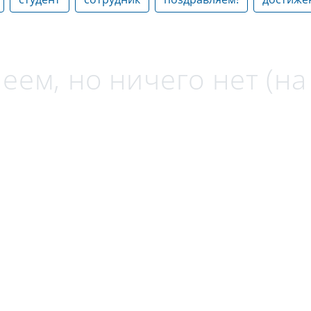
еем, но ничего нет (н