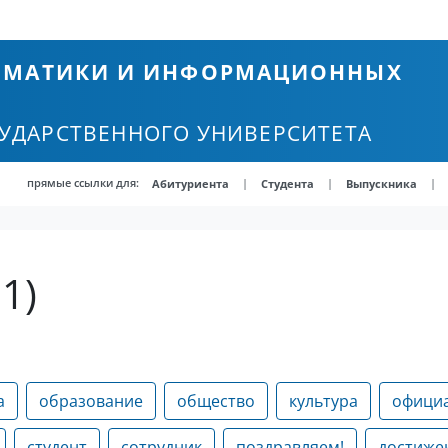
ТЕМАТИКИ И ИНФОРМАЦИОННЫХ
СУДАРСТВЕННОГО УНИВЕРСИТЕТА
прямые ссылки для:
|
|
|
Абитуриента
Студента
Выпускника
1)
а
образование
общество
культура
офици
студент
сотрудник
поздравляем!
достиже