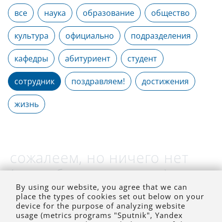
все
наука
образование
общество
культура
официально
подразделения
кафедры
абитуриент
студент
сотрудник
поздравляем!
достижения
жизнь
сожалеем, но ничего нет
(на выбранное время)
By using our website, you agree that we can
place the types of cookies set out below on your
device for the purpose of analyzing website
usage (metrics programs "Sputnik", Yandex