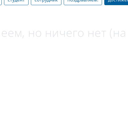
еем, но ничего нет (н