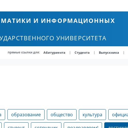
ТЕМАТИКИ И ИНФОРМАЦИОННЫХ
СУДАРСТВЕННОГО УНИВЕРСИТЕТА
прямые ссылки для:
|
|
|
Абитуриента
Студента
Выпускника
а
образование
общество
культура
офици
студент
сотрудник
поздравляем!
достиже