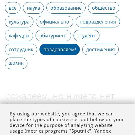
все
наука
образование
общество
культура
официально
подразделения
кафедры
абитуриент
студент
сотрудник
поздравляем!
достижения
жизнь
сожалеем, но ничего нет
(на выбранное время)
By using our website, you agree that we can
place the types of cookies set out below on your
device for the purpose of analyzing website
usage (metrics programs "Sputnik", Yandex