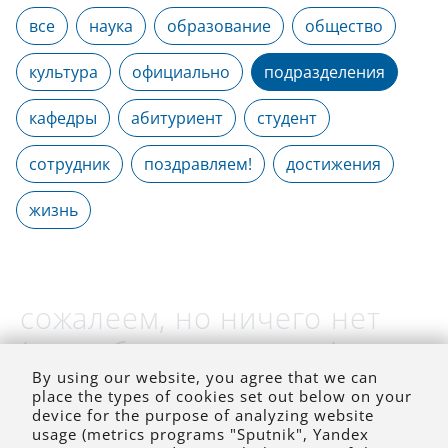
все
наука
образование
общество
культура
официально
подразделения
кафедры
абитуриент
студент
сотрудник
поздравляем!
достижения
жизнь
сожалеем, но ничего нет
(на выбранное время)
By using our website, you agree that we can
place the types of cookies set out below on your
device for the purpose of analyzing website
usage (metrics programs "Sputnik", Yandex