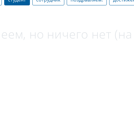
еем, но ничего нет (н