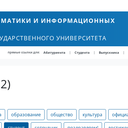
ТЕМАТИКИ И ИНФОРМАЦИОННЫХ
СУДАРСТВЕННОГО УНИВЕРСИТЕТА
прямые ссылки для:
|
|
|
Абитуриента
Студента
Выпускника
2)
а
образование
общество
культура
офици
студент
сотрудник
поздравляем!
достиже