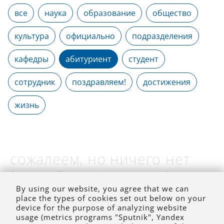
все
наука
образование
общество
культура
официально
подразделения
кафедры
абитуриент
студент
сотрудник
поздравляем!
достижения
жизнь
сожалеем, но ничего нет
(на выбранное время)
By using our website, you agree that we can
place the types of cookies set out below on your
device for the purpose of analyzing website
usage (metrics programs "Sputnik", Yandex