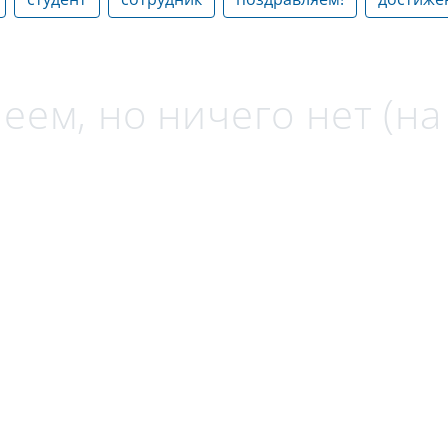
еем, но ничего нет (н