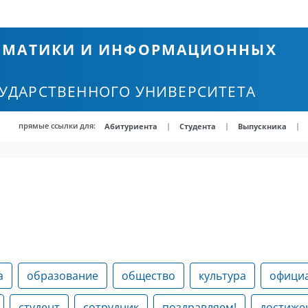
ТЕМАТИКИ И ИНФОРМАЦИОННЫХ
СУДАРСТВЕННОГО УНИВЕРСИТЕТА
прямые ссылки для:
|
|
|
Абитуриента
Студента
Выпускника
а
образование
общество
культура
офици
студент
сотрудник
поздравляем!
достиже