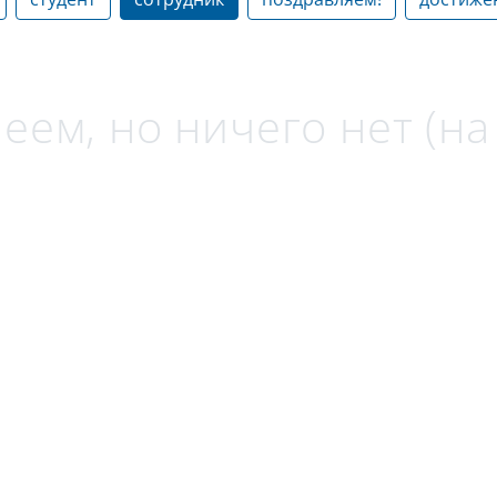
еем, но ничего нет (н