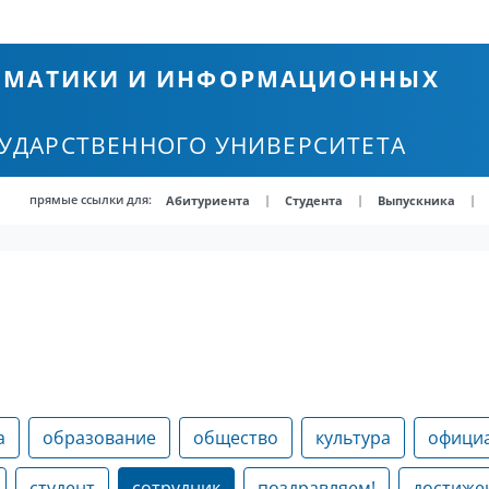
ТЕМАТИКИ И ИНФОРМАЦИОННЫХ
СУДАРСТВЕННОГО УНИВЕРСИТЕТА
прямые ссылки для:
|
|
|
Абитуриента
Студента
Выпускника
а
образование
общество
культура
офици
студент
сотрудник
поздравляем!
достиже