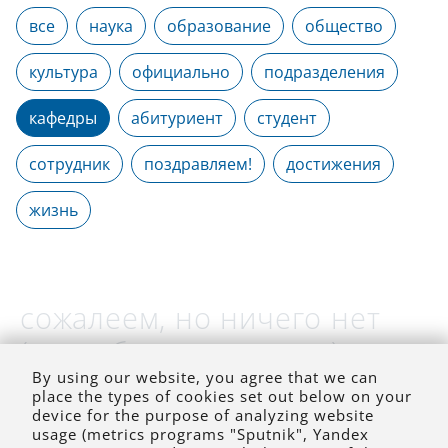
все
наука
образование
общество
культура
официально
подразделения
кафедры
абитуриент
студент
сотрудник
поздравляем!
достижения
жизнь
сожалеем, но ничего нет
(на выбранное время)
By using our website, you agree that we can
place the types of cookies set out below on your
device for the purpose of analyzing website
usage (metrics programs "Sputnik", Yandex