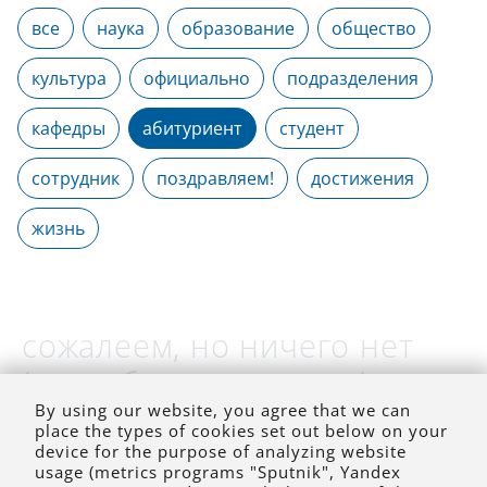
все
наука
образование
общество
культура
официально
подразделения
кафедры
абитуриент
студент
сотрудник
поздравляем!
достижения
жизнь
сожалеем, но ничего нет
(на выбранное время)
By using our website, you agree that we can
place the types of cookies set out below on your
device for the purpose of analyzing website
usage (metrics programs "Sputnik", Yandex