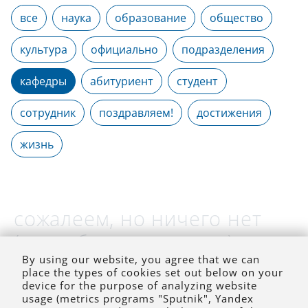
все
наука
образование
общество
культура
официально
подразделения
кафедры
абитуриент
студент
сотрудник
поздравляем!
достижения
жизнь
сожалеем, но ничего нет
(на выбранное время)
By using our website, you agree that we can
place the types of cookies set out below on your
device for the purpose of analyzing website
usage (metrics programs "Sputnik", Yandex