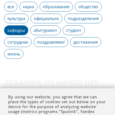
все
наука
образование
общество
культура
официально
подразделения
кафедры
абитуриент
студент
сотрудник
поздравляем!
достижения
жизнь
сожалеем, но ничего нет
(на выбранное время)
By using our website, you agree that we can
place the types of cookies set out below on your
device for the purpose of analyzing website
usage (metrics programs "Sputnik", Yandex