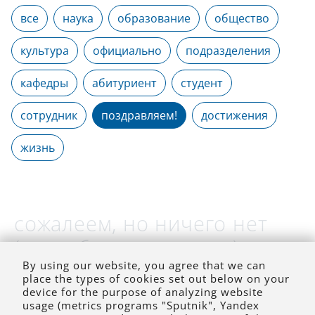
все
наука
образование
общество
культура
официально
подразделения
кафедры
абитуриент
студент
сотрудник
поздравляем!
достижения
жизнь
сожалеем, но ничего нет
(на выбранное время)
By using our website, you agree that we can
place the types of cookies set out below on your
device for the purpose of analyzing website
usage (metrics programs "Sputnik", Yandex