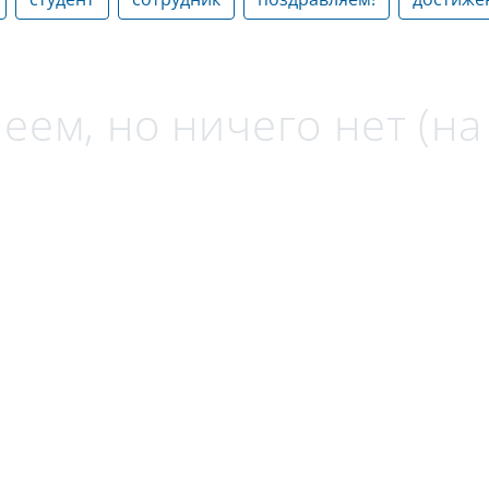
еем, но ничего нет (н