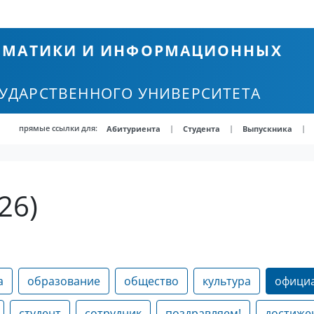
ТЕМАТИКИ И ИНФОРМАЦИОННЫХ
СУДАРСТВЕННОГО УНИВЕРСИТЕТА
прямые ссылки для:
|
|
|
Абитуриента
Студента
Выпускника
26)
а
образование
общество
культура
офици
студент
сотрудник
поздравляем!
достиже